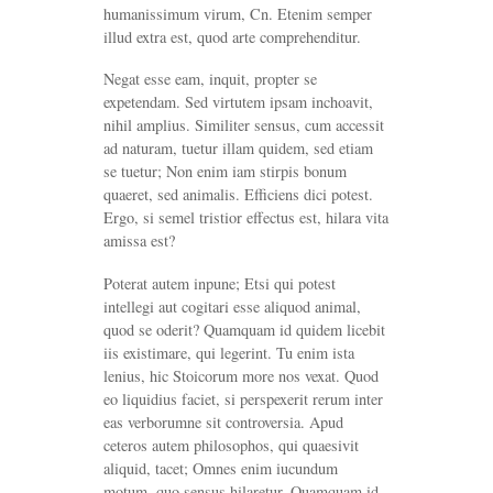
humanissimum virum, Cn. Etenim semper
illud extra est, quod arte comprehenditur.
Negat esse eam, inquit, propter se
expetendam. Sed virtutem ipsam inchoavit,
nihil amplius. Similiter sensus, cum accessit
ad naturam, tuetur illam quidem, sed etiam
se tuetur; Non enim iam stirpis bonum
quaeret, sed animalis. Efficiens dici potest.
Ergo, si semel tristior effectus est, hilara vita
amissa est?
Poterat autem inpune; Etsi qui potest
intellegi aut cogitari esse aliquod animal,
quod se oderit? Quamquam id quidem licebit
iis existimare, qui legerint. Tu enim ista
lenius, hic Stoicorum more nos vexat. Quod
eo liquidius faciet, si perspexerit rerum inter
eas verborumne sit controversia. Apud
ceteros autem philosophos, qui quaesivit
aliquid, tacet; Omnes enim iucundum
motum, quo sensus hilaretur. Quamquam id