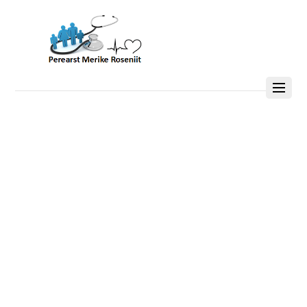
Perearst Merike
Roseniit
Vastuvõtuajad