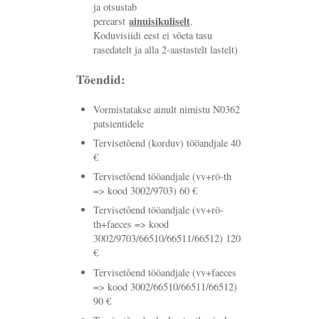
ja otsustab
ainuisikuliselt
perearst
.
Koduvisiidi eest ei võeta tasu
rasedatelt ja alla 2-aastastelt lastelt)
Tõendid:
Vormistatakse ainult nimistu N0362
patsientidele
Tervisetõend (korduv) tööandjale 40
€
Tervisetõend tööandjale (vv+rö-th
=> kood 3002/9703) 60 €
Tervisetõend tööandjale (vv+rö-
th+faeces => kood
3002/9703/66510/66511/66512) 120
€
Tervisetõend tööandjale (vv+faeces
=> kood 3002/66510/66511/66512)
90 €