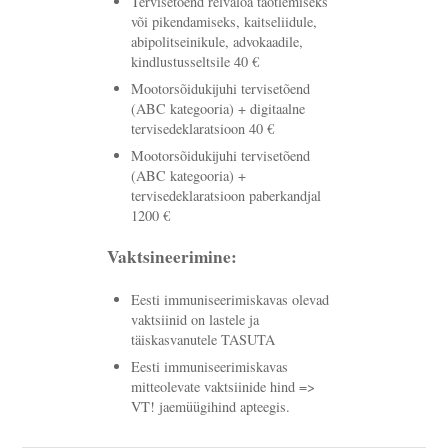
Tervisetõend relvaloa taotlemiseks
või pikendamiseks, kaitseliidule,
abipolitseinikule, advokaadile,
kindlustusseltsile 40 €
Mootorsõidukijuhi tervisetõend
(ABC kategooria) + digitaalne
tervisedeklaratsioon 40 €
Mootorsõidukijuhi tervisetõend
(ABC kategooria) +
tervisedeklaratsioon paberkandjal
1200 €
Vaktsineerimine:
Eesti immuniseerimiskavas olevad
vaktsiinid on lastele ja
täiskasvanutele TASUTA
Eesti immuniseerimiskavas
mitteolevate vaktsiinide hind =>
VT! jaemüügihind apteegis.